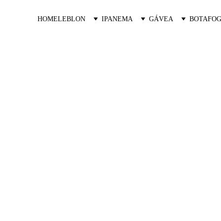
HOME
LEBLON
IPANEMA
GÁVEA
BOTAFOG
Oceana Golf
Residências Exclusivas na Barra 