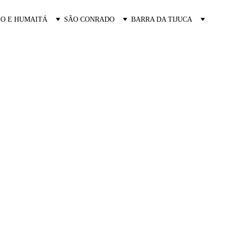
O E HUMAITÁ
SÃO CONRADO
BARRA DA TIJUCA
da Tijuca com Vista para o Mar